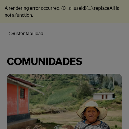
A rendering error occurred:
(0 , s1.useId)(...).replaceAll is
not a function
.
Sustentabilidad
COMUNIDADES