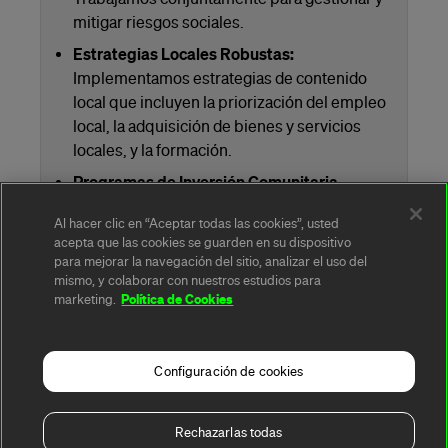
mitigar riesgos sociales.
Estrategias Locales Robustas:
Implementamos estrategias de contenido
local que incluyen la priorización del empleo
local, la adquisición de bienes y servicios
locales, y la formación.
Programas de Inversión Comunitaria
Sostenible:
Colaboramos con las
Al hacer clic en “Aceptar todas las cookies”, usted
comunidades anfitrionas para diseñar e
acepta que las cookies se guarden en su dispositivo
implementar programas de inversión
para mejorar la navegación del sitio, analizar el uso del
comunitaria que sean sostenibles y
mismo, y colaborar con nuestros estudios para
Política de Cookies
marketing.
beneficiosos para todos.
Configuración de cookies
A rendering error occurred:
t.replaceAll is not a
Rechazarlas todas